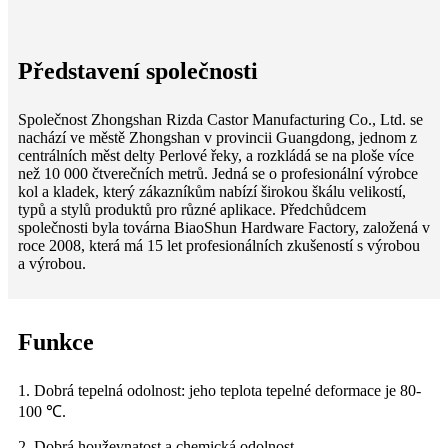
Představení společnosti
Společnost Zhongshan Rizda Castor Manufacturing Co., Ltd. se
nachází ve městě Zhongshan v provincii Guangdong, jednom z
centrálních měst delty Perlové řeky, a rozkládá se na ploše více
než 10 000 čtverečních metrů. Jedná se o profesionální výrobce
kol a kladek, který zákazníkům nabízí širokou škálu velikostí,
typů a stylů produktů pro různé aplikace. Předchůdcem
společnosti byla továrna BiaoShun Hardware Factory, založená v
roce 2008, která má 15 let profesionálních zkušeností s výrobou
a výrobou.
Funkce
1. Dobrá tepelná odolnost: jeho teplota tepelné deformace je 80-
100 ℃.
2. Dobrá houževnatost a chemická odolnost.