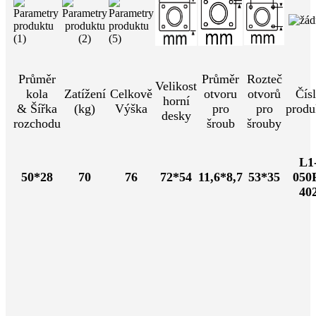
Průměr
Průměr
Rozteč
Velikost
kola
Zatížení
Celkově
otvoru
otvorů
Čís
horní
& Šířka
(kg)
Výška
pro
pro
produ
desky
rozchodu
šroub
šrouby
L1
50*28
70
76
72*54
11,6*8,7
53*35
050
40