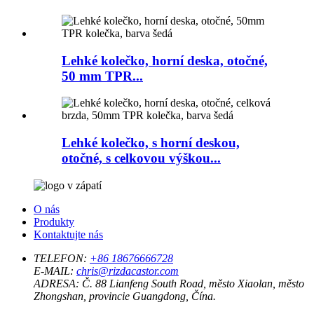
Lehké kolečko, horní deska, otočné,
50 mm TPR...
Lehké kolečko, s horní deskou,
otočné, s celkovou výškou...
O nás
Produkty
Kontaktujte nás
TELEFON:
+86 18676666728
E-MAIL:
chris@rizdacastor.com
ADRESA:
Č. 88 Lianfeng South Road, město Xiaolan, město
Zhongshan, provincie Guangdong, Čína.