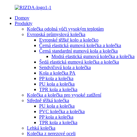
Domov
Produkty
Kolečka odolná vůči vysokým teplotám
Evropská průmyslová kolečka
Evropské těžké kolo a kolečko
Černá elastická gumová kolečka a kolečka
Černá standardní gumová kola a kolečka
Modrá elastická gumová kolečka a kolečka
Šedá elastická gumová kolečka a kolečka
Sendvičová kola a kolečka
Kola a kolečka PA
PP kola a kolečka
PU kola a kolečka
TPR kola a kolečka
Kolečka a kolečka pro vysoké zatížení
Středně těžká kolečka
PU kola a kolečka
PVC kolečka a kolečka
PP kola a kolečka
TPR kola a kolečka
Lehká kolečka
Kolečka z nerezové oceli