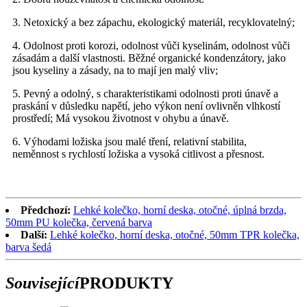
3. Netoxický a bez zápachu, ekologický materiál, recyklovatelný;
4. Odolnost proti korozi, odolnost vůči kyselinám, odolnost vůči
zásadám a další vlastnosti. Běžné organické kondenzátory, jako
jsou kyseliny a zásady, na to mají jen malý vliv;
5. Pevný a odolný, s charakteristikami odolnosti proti únavě a
praskání v důsledku napětí, jeho výkon není ovlivněn vlhkostí
prostředí; Má vysokou životnost v ohybu a únavě.
6. Výhodami ložiska jsou malé tření, relativní stabilita,
neměnnost s rychlostí ložiska a vysoká citlivost a přesnost.
Předchozí:
Lehké kolečko, horní deska, otočné, úplná brzda,
50mm PU kolečka, červená barva
Další:
Lehké kolečko, horní deska, otočné, 50mm TPR kolečka,
barva šedá
Související
PRODUKTY