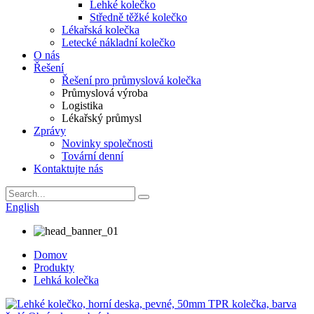
Lehké kolečko
Středně těžké kolečko
Lékařská kolečka
Letecké nákladní kolečko
O nás
Řešení
Řešení pro průmyslová kolečka
Průmyslová výroba
Logistika
Lékařský průmysl
Zprávy
Novinky společnosti
Tovární denní
Kontaktujte nás
English
Domov
Produkty
Lehká kolečka