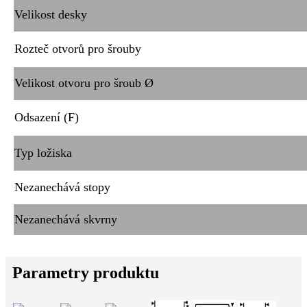
Velikost desky
Rozteč otvorů pro šrouby
Velikost otvoru pro šroub Ø
Odsazení (F)
Typ ložiska
Nezanechává stopy
Nezanechává skvrny
Parametry produktu