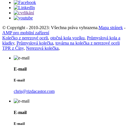
© Copyright - 2010-2023: Všechna práva vyhrazena.
Mapa stránek
-
AMP pro mobilní zařízení
Kolečko z nerezové oceli
,
otočná kola vozíku
,
Průmyslová kola a
kladky
,
Průmyslová kolečka
,
továrna na kolečka z nerezové oceli
TPR z Číny
,
Nerezová kolečka
,
E-mail
E-mail
chris@rizdacastor.com
E-mail
E-mail